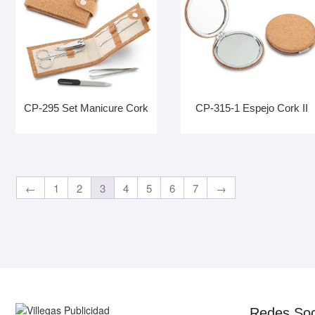
CP-295 Set Manicure Cork
CP-315-1 Espejo Cork II
←
1
2
3
4
5
6
7
→
Redes Soc