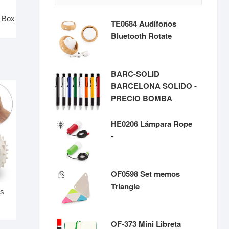
t Box
TE0684 Audífonos
Bluetooth Rotate
BARC-SOLID
BARCELONA SOLIDO -
PRECIO BOMBA
HE0206 Lámpara Rope
Rango
-
de
precios:
desde
OF0598 Set memos
$299
Triangle
és
hasta
$3,425
OF-373 Mini Libreta