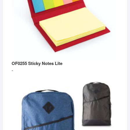
OF0255 Sticky Notes Lite
Rango
-
de
precios:
desde
$1,990
hasta
$3,290