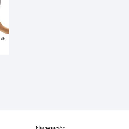
oth
Navegación