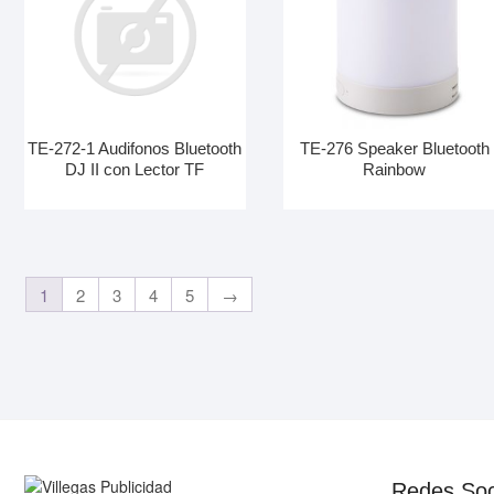
TE-272-1 Audifonos Bluetooth
TE-276 Speaker Bluetooth
DJ II con Lector TF
Rainbow
1
2
3
4
5
→
Redes Soc