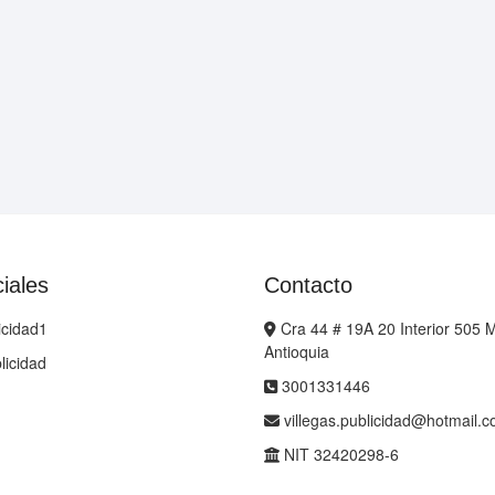
iales
Contacto
icidad1
Cra 44 # 19A 20 Interior 505 M
Antioquia
licidad
3001331446
villegas.publicidad@hotmail.
NIT 32420298-6