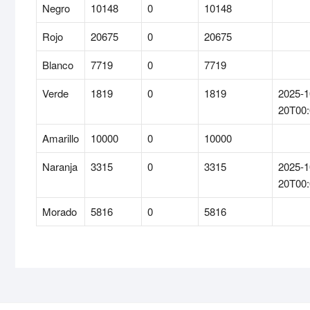
Negro
10148
0
10148
Rojo
20675
0
20675
Blanco
7719
0
7719
Verde
1819
0
1819
2025-1
20T00:
Amarillo
10000
0
10000
Naranja
3315
0
3315
2025-1
20T00:
Morado
5816
0
5816