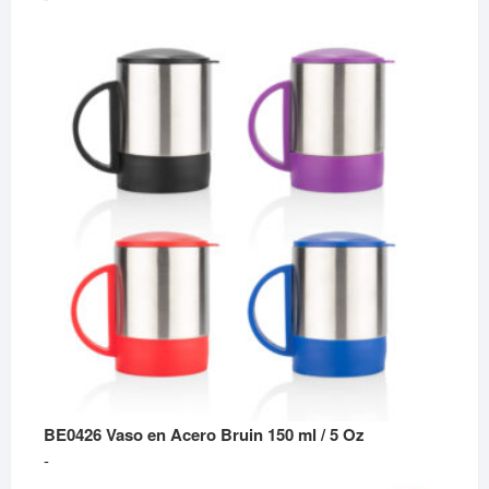
de
precios:
desde
$595
hasta
$1,455
BE0426 Vaso en Acero Bruin 150 ml / 5 Oz
Rango
-
de