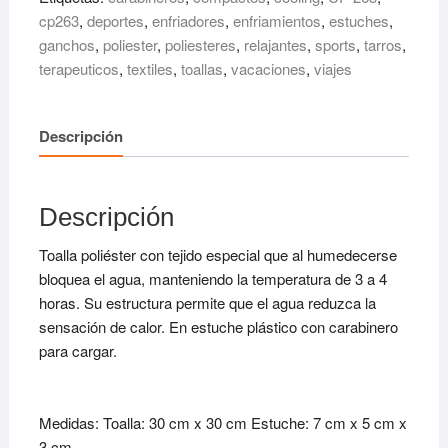
cp263
,
deportes
,
enfriadores
,
enfriamientos
,
estuches
,
ganchos
,
poliester
,
poliesteres
,
relajantes
,
sports
,
tarros
,
terapeuticos
,
textiles
,
toallas
,
vacaciones
,
viajes
Descripción
Descripción
Toalla poliéster con tejido especial que al humedecerse
bloquea el agua, manteniendo la temperatura de 3 a 4
horas. Su estructura permite que el agua reduzca la
sensación de calor. En estuche plástico con carabinero
para cargar.
Medidas: Toalla: 30 cm x 30 cm Estuche: 7 cm x 5 cm x
3 cm