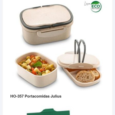
precios:
desde
$13,690
hasta
$14,990
HO-357 Portacomidas Julius