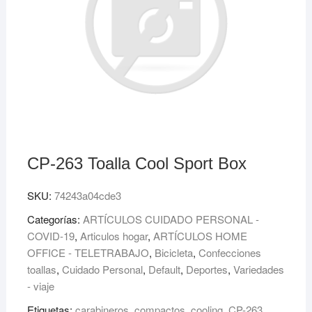
CP-263 Toalla Cool Sport Box
SKU:
74243a04cde3
Categorías:
ARTÍCULOS CUIDADO PERSONAL -
COVID-19
,
Articulos hogar
,
ARTÍCULOS HOME
OFFICE - TELETRABAJO
,
Bicicleta
,
Confecciones
toallas
,
Cuidado Personal
,
Default
,
Deportes
,
Variedades
- viaje
Etiquetas:
carabineros
,
compactos
,
cooling
,
CP-263
,