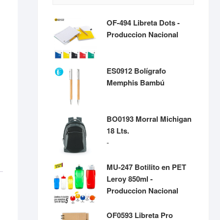
OF-494 Libreta Dots -
Produccion Nacional
ES0912 Bolígrafo
Memphis Bambú
BO0193 Morral Michigan
18 Lts.
Rango
-
de
precios:
MU-247 Botilito en PET
desde
Leroy 850ml -
$72,990
Produccion Nacional
hasta
$75,190
OF0593 Libreta Pro