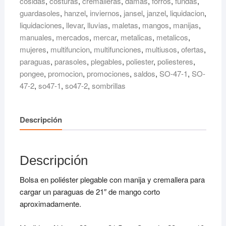
cosidas
,
costuras
,
cremalleras
,
damas
,
forros
,
fundas
,
guardasoles
,
hanzel
,
inviernos
,
jansel
,
janzel
,
liquidacion
,
liquidaciones
,
llevar
,
lluvias
,
maletas
,
mangos
,
manijas
,
manuales
,
mercados
,
mercar
,
metalicas
,
metalicos
,
mujeres
,
multifuncion
,
multifunciones
,
multiusos
,
ofertas
,
paraguas
,
parasoles
,
plegables
,
poliester
,
poliesteres
,
pongee
,
promocion
,
promociones
,
saldos
,
SO-47-1
,
SO-
47-2
,
so47-1
,
so47-2
,
sombrillas
Descripción
Descripción
Bolsa en poliéster plegable con manija y cremallera para
cargar un paraguas de 21″ de mango corto
aproximadamente.