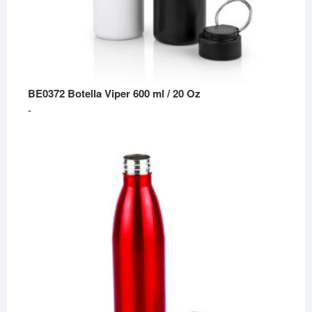
BE0372 Botella Viper 600 ml / 20 Oz
Rango
-
de
precios:
desde
$36,490
hasta
$37,590