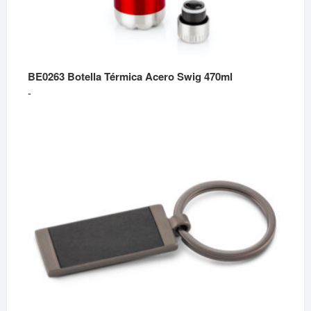
BE0263 Botella Térmica Acero Swig 470ml
Rango
-
de
precios:
desde
$21,990
hasta
$49,730